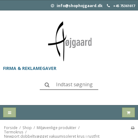
info@shophojgaard.dk
+45 75361617
FIRMA & REKLAMEGAVER
Forside
/
Shop
/
Miljøvenlige produkter
/
Termokrus
/
Newport dobbeltvægget vakuumisoleret krus i rustfrit