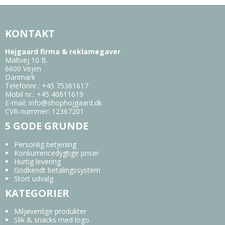
KONTAKT
Højgaard firma & reklamegaver
Maltvej 10 B.
6600 Vejen
Danmark
Telefonnr.
:
+45 75361617
Mobil nr.
:
+45 40611619
E-mail
:
info@shophojgaard.dk
CVR-nummer
:
12367201
5 GODE GRUNDE
Personlig betjening
Konkurrencedygtige priser
Hurtig levering
Godkendt betalingssystem
Stort udvalg
KATEGORIER
Miljøvenlige produkter
Slik & snacks med logo