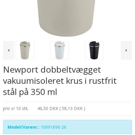
Newport dobbeltvægget
vakuumisoleret krus i rustfrit
stål på 350 ml
pris v/ 10 stk.
46,50 DKK ( 58,13 DKK )
Model/Varenr.:
10091690-26