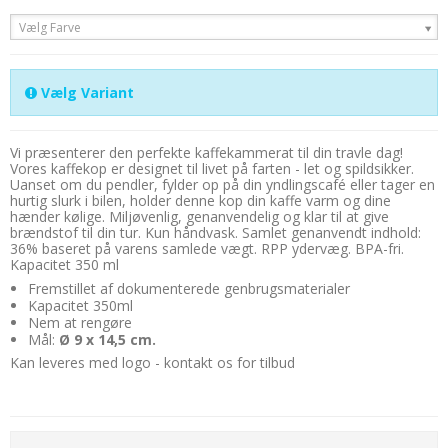
Vælg Farve
Vælg Variant
Vi præsenterer den perfekte kaffekammerat til din travle dag!
Vores kaffekop er designet til livet på farten - let og spildsikker.
Uanset om du pendler, fylder op på din yndlingscafé eller tager en
hurtig slurk i bilen, holder denne kop din kaffe varm og dine
hænder kølige. Miljøvenlig, genanvendelig og klar til at give
brændstof til din tur. Kun håndvask. Samlet genanvendt indhold:
36% baseret på varens samlede vægt. RPP ydervæg. BPA-fri.
Kapacitet 350 ml
Fremstillet af dokumenterede genbrugsmaterialer
Kapacitet 350ml
Nem at rengøre
Mål:
Ø 9 x 14,5 cm.
Kan leveres med logo - kontakt os for tilbud