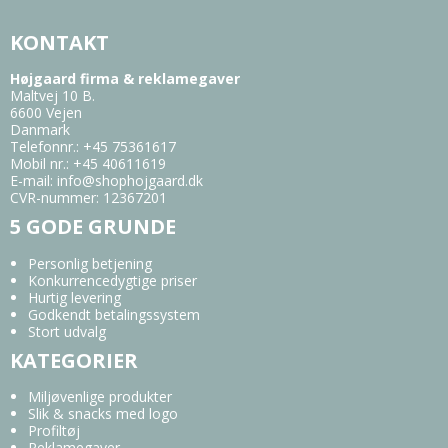
KONTAKT
Højgaard firma & reklamegaver
Maltvej 10 B.
6600 Vejen
Danmark
Telefonnr.
:
+45 75361617
Mobil nr.
:
+45 40611619
E-mail
:
info@shophojgaard.dk
CVR-nummer
:
12367201
5 GODE GRUNDE
Personlig betjening
Konkurrencedygtige priser
Hurtig levering
Godkendt betalingssystem
Stort udvalg
KATEGORIER
Miljøvenlige produkter
Slik & snacks med logo
Profiltøj
Reklamegaver