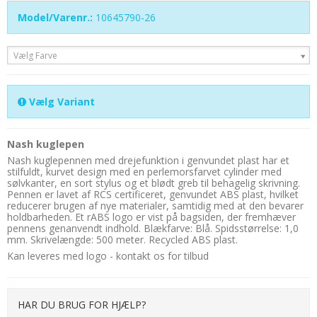
Model/Varenr.:
10645790-26
Vælg Farve
Vælg Variant
Nash kuglepen
Nash kuglepennen med drejefunktion i genvundet plast har et
stilfuldt, kurvet design med en perlemorsfarvet cylinder med
sølvkanter, en sort stylus og et blødt greb til behagelig skrivning.
Pennen er lavet af RCS certificeret, genvundet ABS plast, hvilket
reducerer brugen af nye materialer, samtidig med at den bevarer
holdbarheden. Et rABS logo er vist på bagsiden, der fremhæver
pennens genanvendt indhold. Blækfarve: Blå. Spidsstørrelse: 1,0
mm. Skrivelængde: 500 meter. Recycled ABS plast.
Kan leveres med logo - kontakt os for tilbud
HAR DU BRUG FOR HJÆLP?