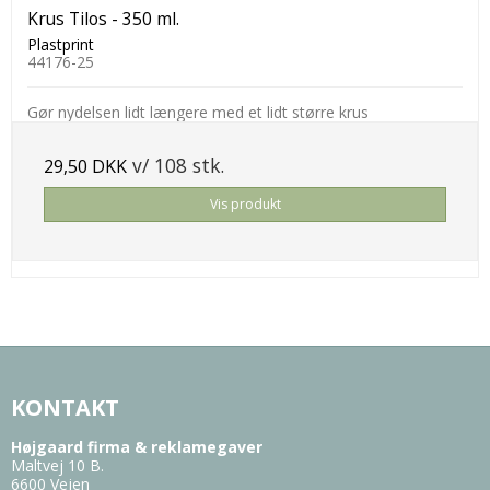
Krus Tilos - 350 ml.
Plastprint
44176-25
Gør nydelsen lidt længere med et lidt større krus
v/ 108 stk.
29,50 DKK
Vis produkt
KONTAKT
Højgaard firma & reklamegaver
Maltvej 10 B.
6600 Vejen