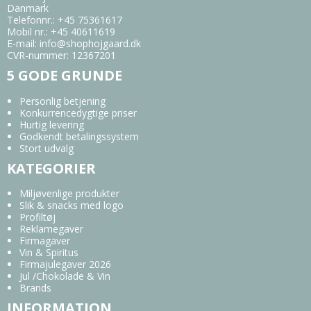
Danmark
Telefonnr.
:
+45 75361617
Mobil nr.
:
+45 40611619
E-mail
:
info@shophojgaard.dk
CVR-nummer
:
12367201
5 GODE GRUNDE
Personlig betjening
Konkurrencedygtige priser
Hurtig levering
Godkendt betalingssystem
Stort udvalg
KATEGORIER
Miljøvenlige produkter
Slik & snacks med logo
Profiltøj
Reklamegaver
Firmagaver
Vin & Spiritus
Firmajulegaver 2026
Jul /Chokolade & Vin
Brands
INFORMATION