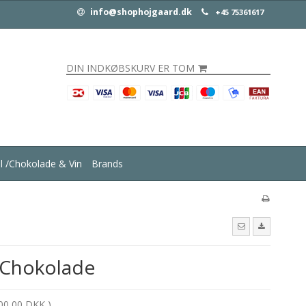
info@shophojgaard.dk
+45 75361617
DIN INDKØBSKURV ER TOM
ul /Chokolade & Vin
Brands
 Chokolade
00,00 DKK )