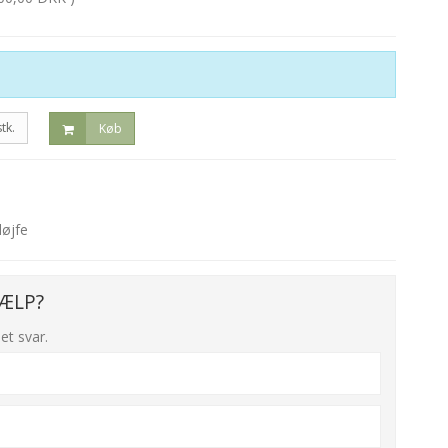
stk.
Køb
løjfe
ÆLP?
et svar.