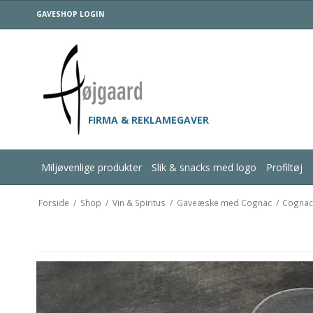
GAVESHOP LOGIN
FIRMA & REKLAMEGAVER
Miljøvenlige produkter
Slik & snacks med logo
Profiltøj
Forside
/
Shop
/
Vin & Spiritus
/
Gaveæske med Cognac
/
Cognac