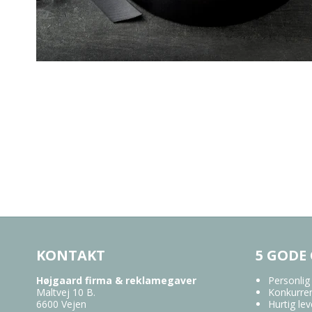
KONTAKT
5 GODE
Højgaard firma & reklamegaver
Personlig
Maltvej 10 B.
Konkurren
6600 Vejen
Hurtig lev