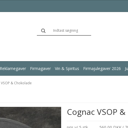
Reklamegaver
Firmagaver
Vin & Spiritus
Firmajulegaver 2026
J
 VSOP & Chokolade
Cognac VSOP &
pris v/ 5 stk.
560,00 DKK ( 7