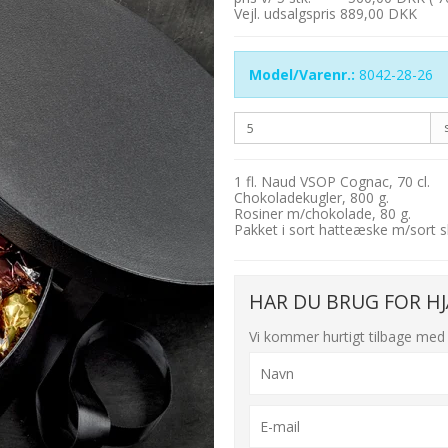
Vejl. udsalgspris 889,00 DKK
Model/Varenr.:
8042-28-26
1 fl. Naud VSOP Cognac, 70 cl.
Chokoladekugler, 800 g.
Rosiner m/chokolade, 80 g.
Pakket i sort hatteæske m/sort s
HAR DU BRUG FOR HJ
Vi kommer hurtigt tilbage med 