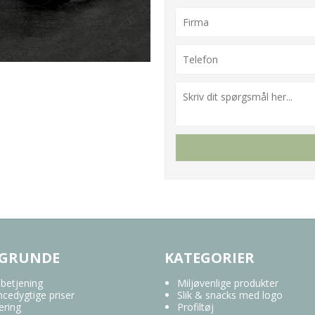
 GRUNDE
KATEGORIER
 betjening
Miljøvenlige produkter
cedygtige priser
Slik & snacks med logo
ering
Profiltøj