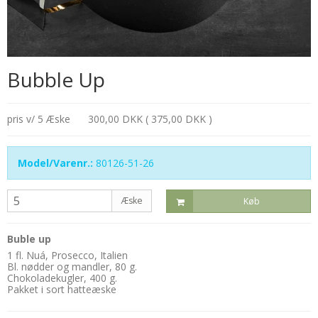
Bubble Up
pris v/ 5 Æske
300,00 DKK ( 375,00 DKK )
Model/Varenr.:
80126-51-26
Æske
Køb
Buble up
1 fl. Nuá, Prosecco, Italien
Bl. nødder og mandler, 80 g.
Chokoladekugler, 400 g.
Pakket i sort hatteæske