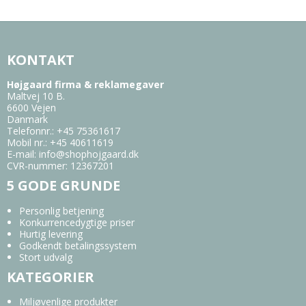
KONTAKT
Højgaard firma & reklamegaver
Maltvej 10 B.
6600 Vejen
Danmark
Telefonnr.
:
+45 75361617
Mobil nr.
:
+45 40611619
E-mail
:
info@shophojgaard.dk
CVR-nummer
:
12367201
5 GODE GRUNDE
Personlig betjening
Konkurrencedygtige priser
Hurtig levering
Godkendt betalingssystem
Stort udvalg
KATEGORIER
Miljøvenlige produkter