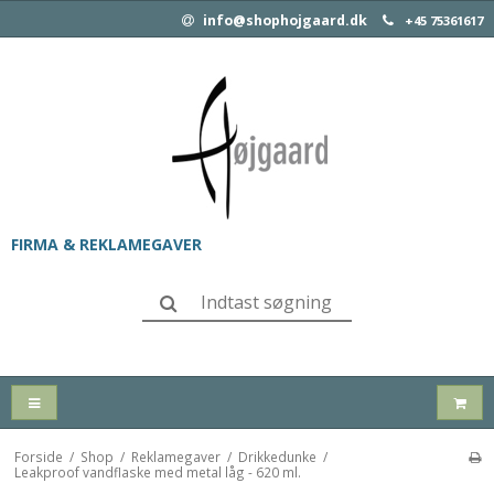
info@shophojgaard.dk
+45 75361617
FIRMA & REKLAMEGAVER
Forside
/
Shop
/
Reklamegaver
/
Drikkedunke
/
Leakproof vandflaske med metal låg - 620 ml.