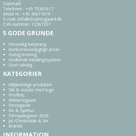
Danmark
Telefonnr.
:
+45 75361617
Mobil nr.
:
+45 40611619
E-mail
:
info@shophojgaard.dk
CVR-nummer
:
12367201
5 GODE GRUNDE
Personlig betjening
Konkurrencedygtige priser
Hurtig levering
Godkendt betalingssystem
Stort udvalg
KATEGORIER
Miljøvenlige produkter
Slik & snacks med logo
Profiltøj
Reklamegaver
Firmagaver
Vin & Spiritus
Firmajulegaver 2026
Jul /Chokolade & Vin
Brands
INFORMATION