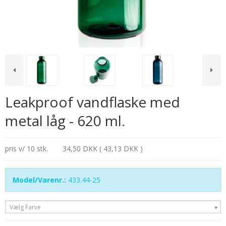
Leakproof vandflaske med
metal låg - 620 ml.
pris v/ 10 stk.
34,50 DKK ( 43,13 DKK )
Model/Varenr.:
433.44-25
Vælg Farve