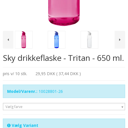
Sky drikkeflaske - Tritan - 650 ml.
pris v/ 10 stk.
29,95 DKK ( 37,44 DKK )
Model/Varenr.:
10028801-26
Vælg farve
Vælg Variant