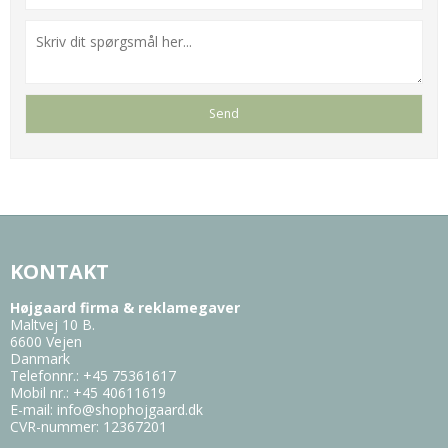
KONTAKT
Højgaard firma & reklamegaver
Maltvej 10 B.
6600 Vejen
Danmark
Telefonnr.
:
+45 75361617
Mobil nr.
:
+45 40611619
E-mail
:
info@shophojgaard.dk
CVR-nummer
:
12367201