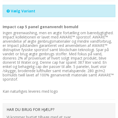
Vælg Variant
Impact cap 5 panel genanvendt bomuld
Ingen greenwashing, men en ægte fortælling om bæredygtighed.
Impact kollektionen er lavet med AWARE™ sporstof. AWARE™
anvendelse af ægte genbrugsmaterialer og mindre vandforbrug,
er Impact påstanden garanteret ved anvendelsen af AWARE™
distruptive fysiske sporstof samt blockchain teknologi. Spar på
vandet or brug ægte genbrugs stoffer. Med fokus på vand,
doneres 2% af provenuet af hvert solgt Impact produkt, blive
doneret til Water.org. Denne cap har sparet 387 liter vand. En
enkel og behagelig cap der passer til alle. 5 paneler, buet visir
/skygge, broderede lufthuller samt metalspænde. 280 gr/m2
bomulds twill lavet af 100% genanvendt materiale samt AWARE™
sporstof.
Kan naturligvis leveres med logo
HAR DU BRUG FOR HJÆLP?
Vi kommer hurtigt tilbage med et svar.