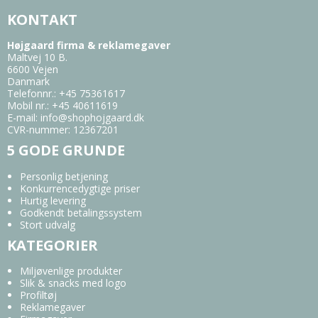
KONTAKT
Højgaard firma & reklamegaver
Maltvej 10 B.
6600 Vejen
Danmark
Telefonnr.
:
+45 75361617
Mobil nr.
:
+45 40611619
E-mail
:
info@shophojgaard.dk
CVR-nummer
:
12367201
5 GODE GRUNDE
Personlig betjening
Konkurrencedygtige priser
Hurtig levering
Godkendt betalingssystem
Stort udvalg
KATEGORIER
Miljøvenlige produkter
Slik & snacks med logo
Profiltøj
Reklamegaver