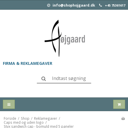
info@shophojgaard.dk
+45 75361617
FIRMA & REKLAMEGAVER
Forside
/
Shop
/
Reklamegaver
/
Caps med og uden logo
/
Styx sandwich cap - bomuld med 5 paneler