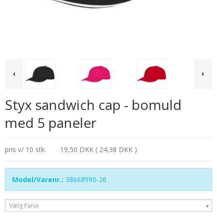
Styx sandwich cap - bomuld
med 5 paneler
pris v/ 10 stk.
19,50 DKK ( 24,38 DKK )
Model/Varenr.:
38668990-26
Vælg Farve