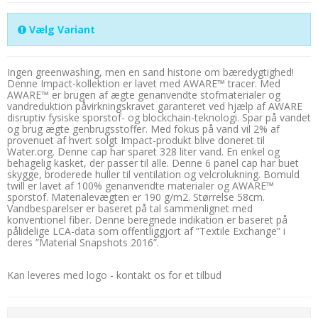
Vælg Variant
Ingen greenwashing, men en sand historie om bæredygtighed!
Denne Impact-kollektion er lavet med AWARE™ tracer. Med
AWARE™ er brugen af ægte genanvendte stofmaterialer og
vandreduktion påvirkningskravet garanteret ved hjælp af AWARE
disruptiv fysiske sporstof- og blockchain-teknologi. Spar på vandet
og brug ægte genbrugsstoffer. Med fokus på vand vil 2% af
provenuet af hvert solgt Impact-produkt blive doneret til
Water.org. Denne cap har sparet 328 liter vand. En enkel og
behagelig kasket, der passer til alle. Denne 6 panel cap har buet
skygge, broderede huller til ventilation og velcrolukning. Bomuld
twill er lavet af 100% genanvendte materialer og AWARE™
sporstof. Materialevægten er 190 g/m2. Størrelse 58cm.
Vandbesparelser er baseret på tal sammenlignet med
konventionel fiber. Denne beregnede indikation er baseret på
pålidelige LCA-data som offentliggjort af ”Textile Exchange” i
deres ”Material Snapshots 2016”.
Kan leveres med logo - kontakt os for et tilbud