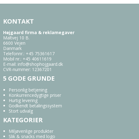
KONTAKT
Højgaard firma & reklamegaver
Maltvej 10 B.
6600 Vejen
Danmark
Telefonnr.
:
+45 75361617
Mobil nr.
:
+45 40611619
E-mail
:
info@shophojgaard.dk
CVR-nummer
:
12367201
5 GODE GRUNDE
Personlig betjening
Konkurrencedygtige priser
Hurtig levering
Godkendt betalingssystem
Stort udvalg
KATEGORIER
Miljøvenlige produkter
Slik & snacks med logo