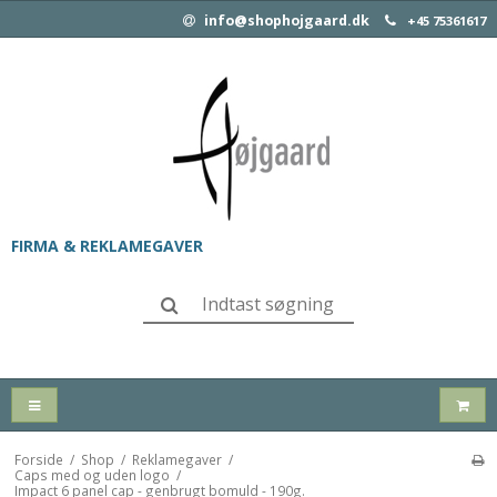
info@shophojgaard.dk
+45 75361617
FIRMA & REKLAMEGAVER
Forside
/
Shop
/
Reklamegaver
/
Caps med og uden logo
/
Impact 6 panel cap - genbrugt bomuld - 190g.