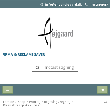
info@shophojgaard.dk
+45 75361617
FIRMA & REKLAMEGAVER
Forside
/
Shop
/
Profiltøj
/
Regnslag / regntøj
/
Klassisk regnjakke - unisex