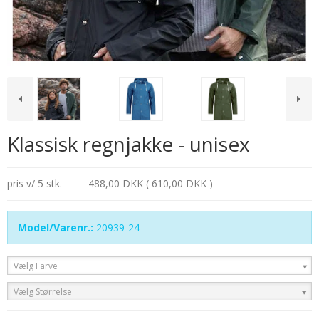
Klassisk regnjakke - unisex
pris v/ 5 stk.
488,00 DKK ( 610,00 DKK )
Model/Varenr.:
20939-24
Vælg Farve
Vælg Størrelse