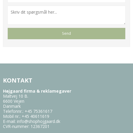
KONTAKT
Højgaard firma & reklamegaver
Maltvej 10 B.
6600 Vejen
Danmark
Telefonnr.
:
+45 75361617
Mobil nr.
:
+45 40611619
E-mail
:
info@shophojgaard.dk
CVR-nummer
:
12367201