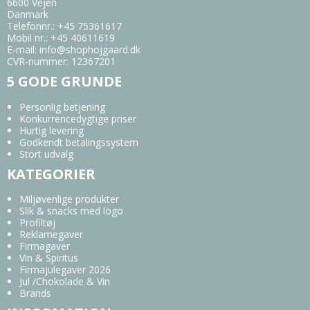
6600 Vejen
Danmark
Telefonnr.
:
+45 75361617
Mobil nr.
:
+45 40611619
E-mail
:
info@shophojgaard.dk
CVR-nummer
:
12367201
5 GODE GRUNDE
Personlig betjening
Konkurrencedygtige priser
Hurtig levering
Godkendt betalingssystem
Stort udvalg
KATEGORIER
Miljøvenlige produkter
Slik & snacks med logo
Profiltøj
Reklamegaver
Firmagaver
Vin & Spiritus
Firmajulegaver 2026
Jul /Chokolade & Vin
Brands