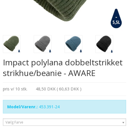
Impact polylana dobbeltstrikket
strikhue/beanie - AWARE
pris v/ 10 stk.
48,50 DKK ( 60,63 DKK )
Model/Varenr.:
453.391-24
Vælg Farve