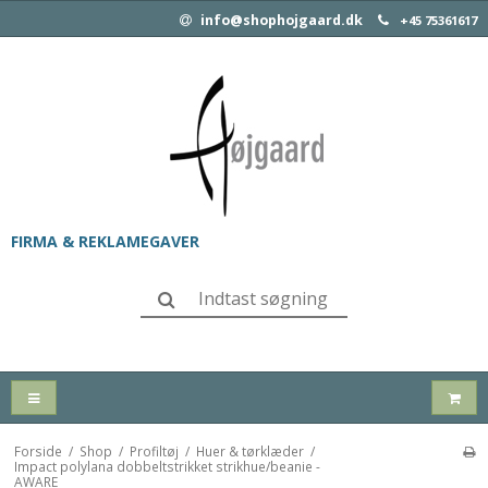
info@shophojgaard.dk
+45 75361617
FIRMA & REKLAMEGAVER
Forside
/
Shop
/
Profiltøj
/
Huer & tørklæder
/
Impact polylana dobbeltstrikket strikhue/beanie -
AWARE