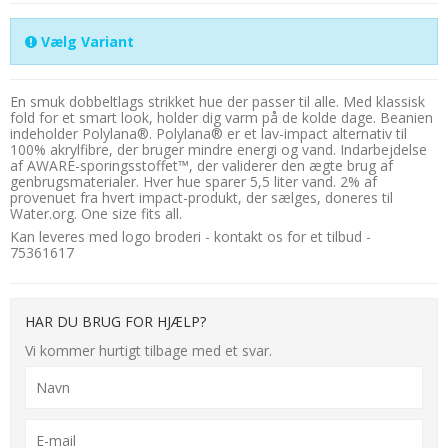
Vælg Variant
En smuk dobbeltlags strikket hue der passer til alle. Med klassisk
fold for et smart look, holder dig varm på de kolde dage. Beanien
indeholder Polylana®. Polylana® er et lav-impact alternativ til
100% akrylfibre, der bruger mindre energi og vand. Indarbejdelse
af AWARE-sporingsstoffet™, der validerer den ægte brug af
genbrugsmaterialer. Hver hue sparer 5,5 liter vand. 2% af
provenuet fra hvert impact-produkt, der sælges, doneres til
Water.org. One size fits all.
Kan leveres med logo broderi - kontakt os for et tilbud -
75361617
HAR DU BRUG FOR HJÆLP?
Vi kommer hurtigt tilbage med et svar.