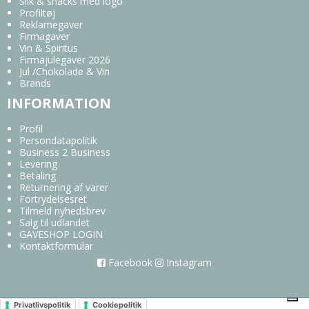
Slik & snacks med logo
Profiltøj
Reklamegaver
Firmagaver
Vin & Spiritus
Firmajulegaver 2026
Jul /Chokolade & Vin
Brands
INFORMATION
Profil
Persondatapolitik
Business 2 Business
Levering
Betaling
Returnering af varer
Fortrydelsesret
Tilmeld nyhedsbrev
Salg til udlandet
GAVESHOP LOGIN
Kontaktformular
Facebook
Instagram
Privatlivspolitik
Cookiepolitik