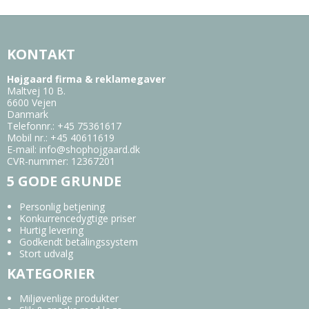
KONTAKT
Højgaard firma & reklamegaver
Maltvej 10 B.
6600 Vejen
Danmark
Telefonnr.
:
+45 75361617
Mobil nr.
:
+45 40611619
E-mail
:
info@shophojgaard.dk
CVR-nummer
:
12367201
5 GODE GRUNDE
Personlig betjening
Konkurrencedygtige priser
Hurtig levering
Godkendt betalingssystem
Stort udvalg
KATEGORIER
Miljøvenlige produkter