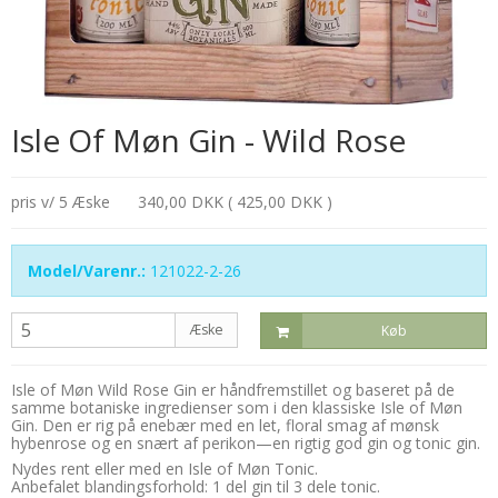
Isle Of Møn Gin - Wild Rose
pris v/ 5 Æske
340,00 DKK ( 425,00 DKK )
Model/Varenr.:
121022-2-26
Æske
Køb
Isle of Møn Wild Rose Gin er håndfremstillet og baseret på de
samme botaniske ingredienser som i den klassiske Isle of Møn
Gin. Den er rig på enebær med en let, floral smag af mønsk
hybenrose og en snært af perikon—en rigtig god gin og tonic gin.
Nydes rent eller med en Isle of Møn Tonic.
Anbefalet blandingsforhold: 1 del gin til 3 dele tonic.