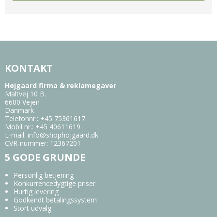
KONTAKT
Højgaard firma & reklamegaver
Maltvej 10 B.
6600 Vejen
Danmark
Telefonnr.
:
+45 75361617
Mobil nr.
:
+45 40611619
E-mail
:
info@shophojgaard.dk
CVR-nummer
:
12367201
5 GODE GRUNDE
Personlig betjening
Konkurrencedygtige priser
Hurtig levering
Godkendt betalingssystem
Stort udvalg