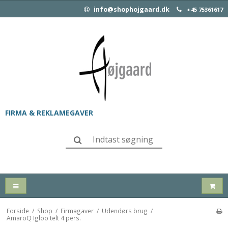
info@shophojgaard.dk
+45 75361617
FIRMA & REKLAMEGAVER
Forside
/
Shop
/
Firmagaver
/
Udendørs brug
/
AmaroQ Igloo telt 4 pers.