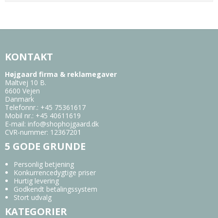
KONTAKT
Højgaard firma & reklamegaver
Maltvej 10 B.
6600 Vejen
Danmark
Telefonnr.
:
+45 75361617
Mobil nr.
:
+45 40611619
E-mail
:
info@shophojgaard.dk
CVR-nummer
:
12367201
5 GODE GRUNDE
Personlig betjening
Konkurrencedygtige priser
Hurtig levering
Godkendt betalingssystem
Stort udvalg
KATEGORIER