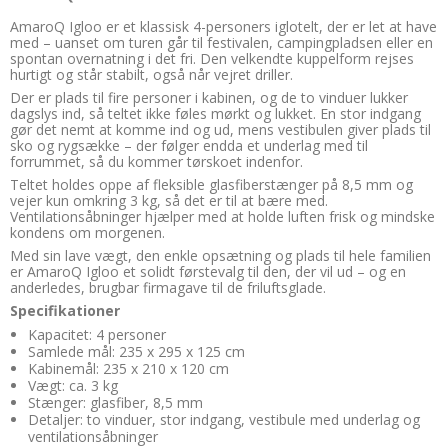
AmaroQ Igloo er et klassisk 4-personers iglotelt, der er let at have
med – uanset om turen går til festivalen, campingpladsen eller en
spontan overnatning i det fri. Den velkendte kuppelform rejses
hurtigt og står stabilt, også når vejret driller.
Der er plads til fire personer i kabinen, og de to vinduer lukker
dagslys ind, så teltet ikke føles mørkt og lukket. En stor indgang
gør det nemt at komme ind og ud, mens vestibulen giver plads til
sko og rygsække – der følger endda et underlag med til
forrummet, så du kommer tørskoet indenfor.
Teltet holdes oppe af fleksible glasfiberstænger på 8,5 mm og
vejer kun omkring 3 kg, så det er til at bære med.
Ventilationsåbninger hjælper med at holde luften frisk og mindske
kondens om morgenen.
Med sin lave vægt, den enkle opsætning og plads til hele familien
er AmaroQ Igloo et solidt førstevalg til den, der vil ud – og en
anderledes, brugbar firmagave til de friluftsglade.
Specifikationer
Kapacitet: 4 personer
Samlede mål: 235 x 295 x 125 cm
Kabinemål: 235 x 210 x 120 cm
Vægt: ca. 3 kg
Stænger: glasfiber, 8,5 mm
Detaljer: to vinduer, stor indgang, vestibule med underlag og
ventilationsåbninger