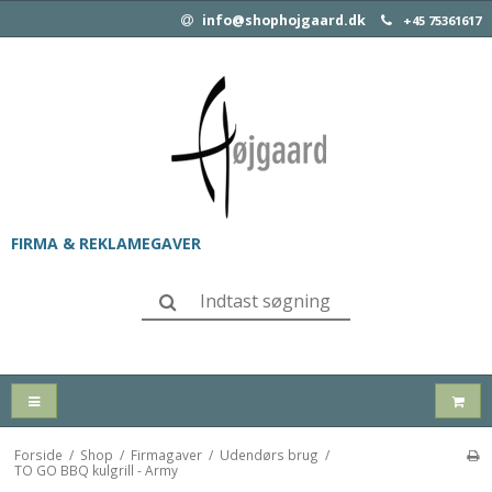
info@shophojgaard.dk
+45 75361617
FIRMA & REKLAMEGAVER
Forside
/
Shop
/
Firmagaver
/
Udendørs brug
/
TO GO BBQ kulgrill - Army