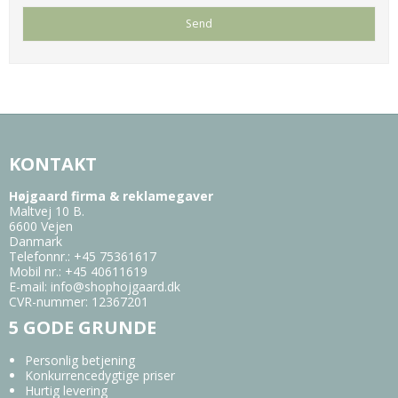
KONTAKT
Højgaard firma & reklamegaver
Maltvej 10 B.
6600 Vejen
Danmark
Telefonnr.
:
+45 75361617
Mobil nr.
:
+45 40611619
E-mail
:
info@shophojgaard.dk
CVR-nummer
:
12367201
5 GODE GRUNDE
Personlig betjening
Konkurrencedygtige priser
Hurtig levering