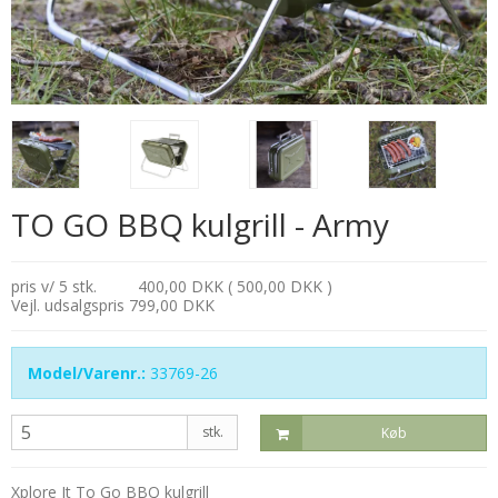
TO GO BBQ kulgrill - Army
pris v/ 5 stk.
400,00 DKK ( 500,00 DKK )
Vejl. udsalgspris 799,00 DKK
Model/Varenr.:
33769-26
stk.
Køb
Xplore It To Go BBQ kulgrill