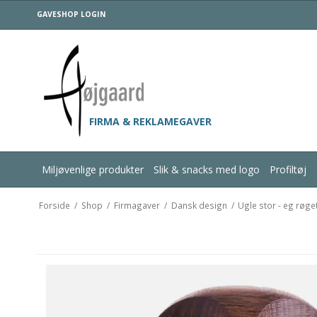
GAVESHOP LOGIN
FIRMA & REKLAMEGAVER
Miljøvenlige produkter
Slik & snacks med logo
Profiltøj
Forside
/
Shop
/
Firmagaver
/
Dansk design
/
Ugle stor - eg røge