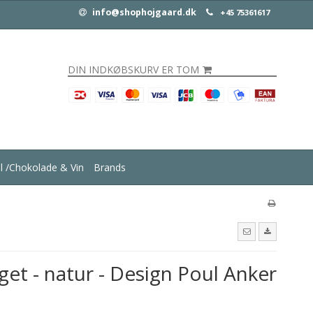
info@shophojgaard.dk
+45 75361617
DIN INDKØBSKURV ER TOM
ul /Chokolade & Vin
Brands
øget - natur - Design Poul Anker