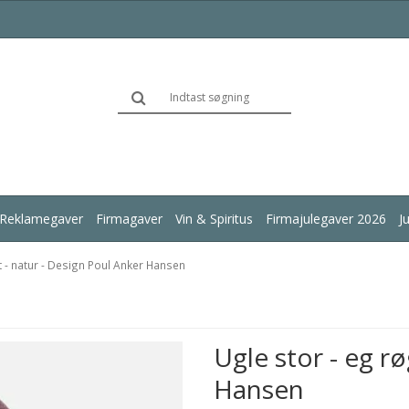
Reklamegaver
Firmagaver
Vin & Spiritus
Firmajulegaver 2026
J
t - natur - Design Poul Anker Hansen
Ugle stor - eg r
Hansen