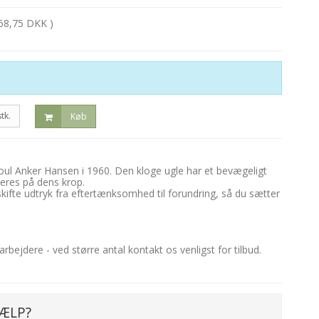
68,75 DKK )
stk.
Køb
oul Anker Hansen i 1960. Den kloge ugle har et bevægeligt
ceres på dens krop.
 skifte udtryk fra eftertænksomhed til forundring, så du sætter
bejdere - ved større antal kontakt os venligst for tilbud.
ÆLP?