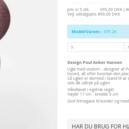
pris v/ 5 stk.
695,00 DKK ( 8
Vejl. udsalgspris 899,00 DKK
Model/Varenr.:
475-26
Design Poul Anker Hansen
Ugle med visdom - designet af P
hoved, alt efter hvordan den pla
Så uglen er dermed i stand til at
selv dit udtryk på uglen
Håndlavet i egetræ røget
Højde 17 cm - bredde 9 cm
God firmagave til kunder og medar
HAR DU BRUG FOR HJ