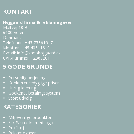
KONTAKT
Højgaard firma & reklamegaver
Maltvej 10 B.
6600 Vejen
Danmark
Telefonnr.
:
+45 75361617
Mobil nr.
:
+45 40611619
E-mail
:
info@shophojgaard.dk
CVR-nummer
:
12367201
5 GODE GRUNDE
Personlig betjening
Konkurrencedygtige priser
Hurtig levering
Godkendt betalingssystem
Stort udvalg
KATEGORIER
Miljøvenlige produkter
Slik & snacks med logo
Profiltøj
Reklamegaver