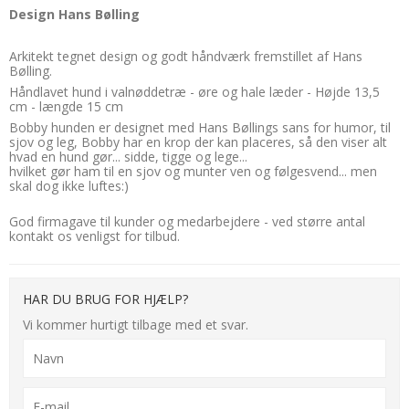
Design Hans Bølling
Arkitekt tegnet design og godt håndværk fremstillet af Hans
Bølling.
Håndlavet hund i valnøddetræ - øre og hale læder - Højde 13,5
cm - længde 15 cm
Bobby hunden er designet med Hans Bøllings sans for humor, til
sjov og leg, Bobby har en krop der kan placeres, så den viser alt
hvad en hund gør... sidde, tigge og lege...
hvilket gør ham til en sjov og munter ven og følgesvend... men
skal dog ikke luftes:)
God firmagave til kunder og medarbejdere - ved større antal
kontakt os venligst for tilbud.
HAR DU BRUG FOR HJÆLP?
Vi kommer hurtigt tilbage med et svar.