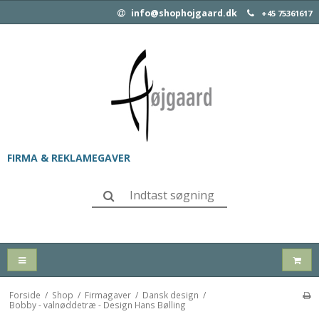
info@shophojgaard.dk
+45 75361617
FIRMA & REKLAMEGAVER
Forside
/
Shop
/
Firmagaver
/
Dansk design
/
Bobby - valnøddetræ - Design Hans Bølling