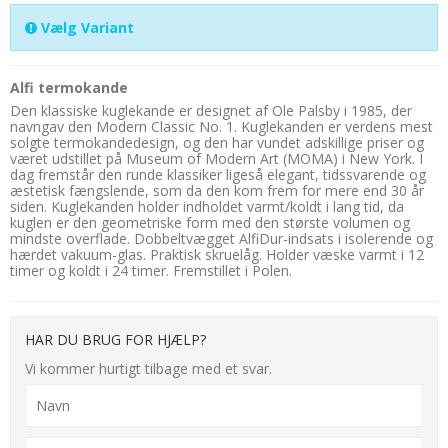
Vælg Variant
Alfi termokande
Den klassiske kuglekande er designet af Ole Palsby i 1985, der
navngav den Modern Classic No. 1. Kuglekanden er verdens mest
solgte termokandedesign, og den har vundet adskillige priser og
været udstillet på Museum of Modern Art (MOMA) i New York. I
dag fremstår den runde klassiker ligeså elegant, tidssvarende og
æstetisk fængslende, som da den kom frem for mere end 30 år
siden. Kuglekanden holder indholdet varmt/koldt i lang tid, da
kuglen er den geometriske form med den største volumen og
mindste overflade. Dobbeltvægget AlfiDur-indsats i isolerende og
hærdet vakuum-glas. Praktisk skruelåg. Holder væske varmt i 12
timer og koldt i 24 timer. Fremstillet i Polen.
HAR DU BRUG FOR HJÆLP?
Vi kommer hurtigt tilbage med et svar.