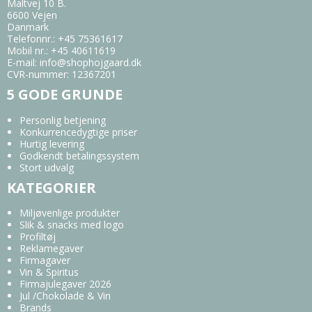
Maltvej 10 B.
6600 Vejen
Danmark
Telefonnr.
:
+45 75361617
Mobil nr.
:
+45 40611619
E-mail
:
info@shophojgaard.dk
CVR-nummer
:
12367201
5 GODE GRUNDE
Personlig betjening
Konkurrencedygtige priser
Hurtig levering
Godkendt betalingssystem
Stort udvalg
KATEGORIER
Miljøvenlige produkter
Slik & snacks med logo
Profiltøj
Reklamegaver
Firmagaver
Vin & Spiritus
Firmajulegaver 2026
Jul /Chokolade & Vin
Brands