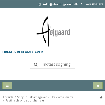
info@shophojgaard.dk
+45 75361617
FIRMA & REKLAMEGAVER
Forside
/
Shop
/
Reklamegaver
/
Ure dame - herre
/
Festina chrono sport herre ur