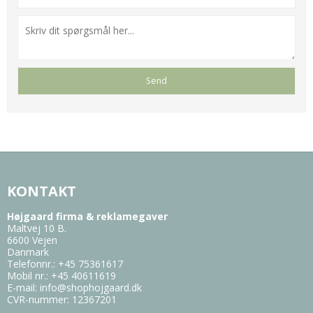
KONTAKT
Højgaard firma & reklamegaver
Maltvej 10 B.
6600 Vejen
Danmark
Telefonnr.
:
+45 75361617
Mobil nr.
:
+45 40611619
E-mail
:
info@shophojgaard.dk
CVR-nummer
:
12367201