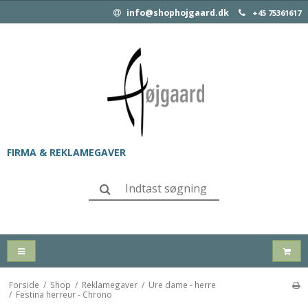
info@shophojgaard.dk
+45 75361617
FIRMA & REKLAMEGAVER
Forside
/
Shop
/
Reklamegaver
/
Ure dame - herre
/
Festina herreur - Chrono