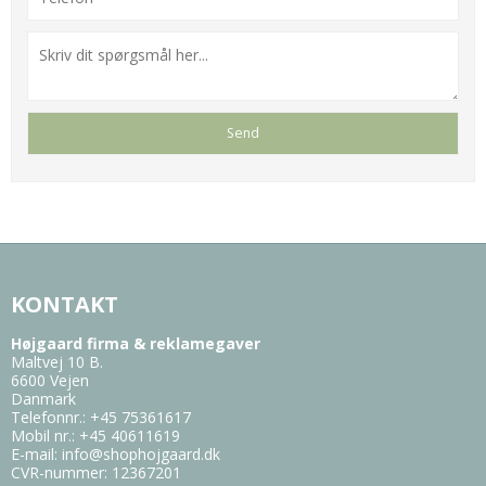
KONTAKT
Højgaard firma & reklamegaver
Maltvej 10 B.
6600 Vejen
Danmark
Telefonnr.
:
+45 75361617
Mobil nr.
:
+45 40611619
E-mail
:
info@shophojgaard.dk
CVR-nummer
:
12367201