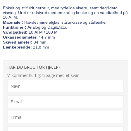
Enkelt og stilfuldt herreur, med tydelige visere, samt dag&dato
visning. Uret er udstyret med en kraftig lænke og en vandtæthed på
10 ATM.
Materialer:
Hærdet
mineralglas,
stålurkasse
og
stållænke.
Funktioner:
Analog
og
Dag&Dato.
Vandtæthed:
10
ATM
/
100
M
Urkassediameter
: 44,7
mm
Skivediameter:
34
mm
Lænkebredde:
21,8
mm
HAR DU BRUG FOR HJÆLP?
Vi kommer hurtigt tilbage med et svar.