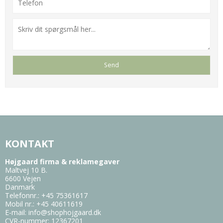
KONTAKT
Højgaard firma & reklamegaver
Maltvej 10 B.
6600 Vejen
Danmark
Telefonnr.
:
+45 75361617
Mobil nr.
:
+45 40611619
E-mail
:
info@shophojgaard.dk
CVR-nummer
:
12367201