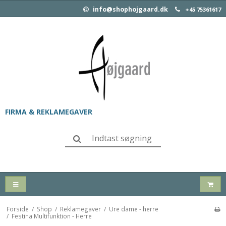
info@shophojgaard.dk
+45 75361617
FIRMA & REKLAMEGAVER
Forside
/
Shop
/
Reklamegaver
/
Ure dame - herre
/
Festina Multifunktion - Herre