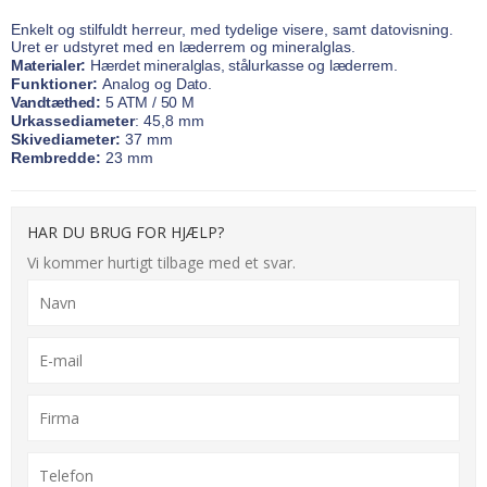
Enkelt og stilfuldt herreur, med tydelige visere, samt datovisning.
Uret er udstyret med en læderrem og mineralglas.
Materialer:
Hærdet
mineralglas,
stålurkasse
og
læderrem.
Funktioner:
Analog
og
Dato.
Vandtæthed:
5
ATM
/
50
M
Urkassediameter
: 45,8
mm
Skivediameter:
37
mm
Rembredde:
23
mm
HAR DU BRUG FOR HJÆLP?
Vi kommer hurtigt tilbage med et svar.