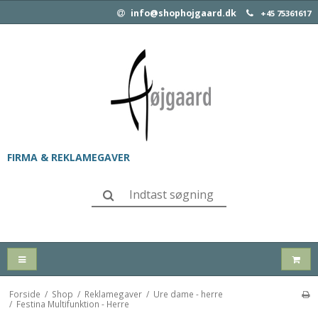
info@shophojgaard.dk
+45 75361617
FIRMA & REKLAMEGAVER
Forside
/
Shop
/
Reklamegaver
/
Ure dame - herre
/
Festina Multifunktion - Herre