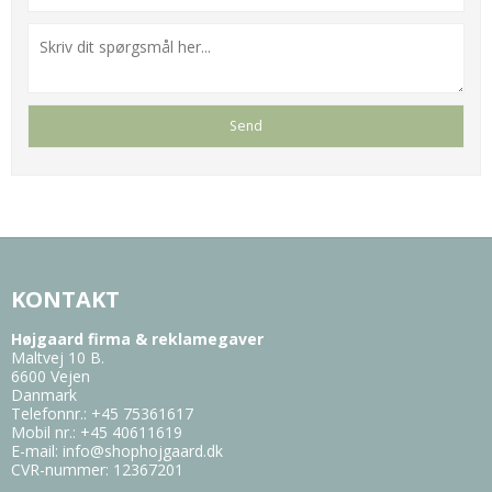
KONTAKT
Højgaard firma & reklamegaver
Maltvej 10 B.
6600 Vejen
Danmark
Telefonnr.
:
+45 75361617
Mobil nr.
:
+45 40611619
E-mail
:
info@shophojgaard.dk
CVR-nummer
:
12367201