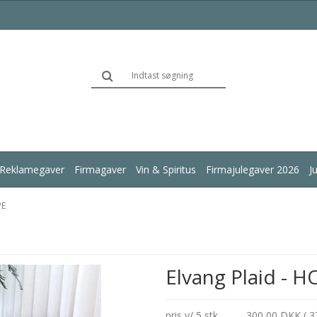
Reklamegaver
Firmagaver
Vin & Spiritus
Firmajulegaver 2026
J
PE
Elvang Plaid - 
pris v/ 5 stk.
300,00 DKK ( 3