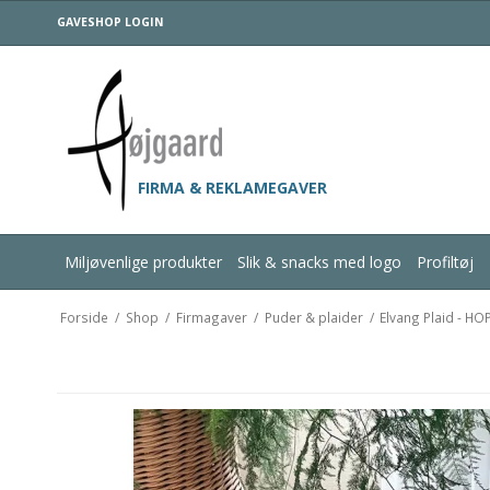
GAVESHOP LOGIN
FIRMA & REKLAMEGAVER
Miljøvenlige produkter
Slik & snacks med logo
Profiltøj
Forside
/
Shop
/
Firmagaver
/
Puder & plaider
/
Elvang Plaid - HO