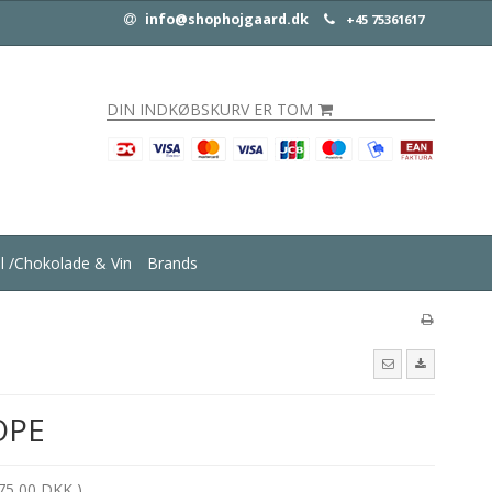
info@shophojgaard.dk
+45 75361617
DIN INDKØBSKURV ER TOM
ul /Chokolade & Vin
Brands
HOPE
75,00 DKK )