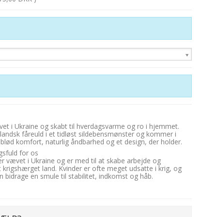
et i Ukraine og skabt til hverdagsvarme og ro i hjemmet.
andsk fåreuld i et tidløst sildebensmønster og kommer i
 blød komfort, naturlig åndbarhed og et design, der holder.
sfuld for os
er vævet i Ukraine og er med til at skabe arbejde og
et krigshærget land. Kvinder er ofte meget udsatte i krig, og
n bidrage en smule til stabilitet, indkomst og håb.