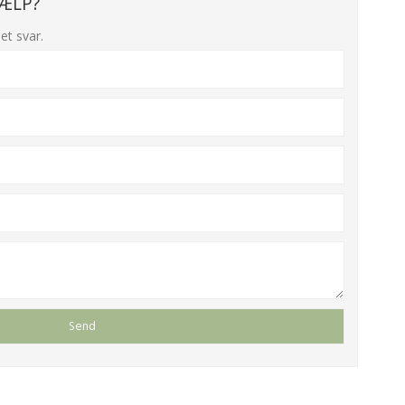
ÆLP?
et svar.