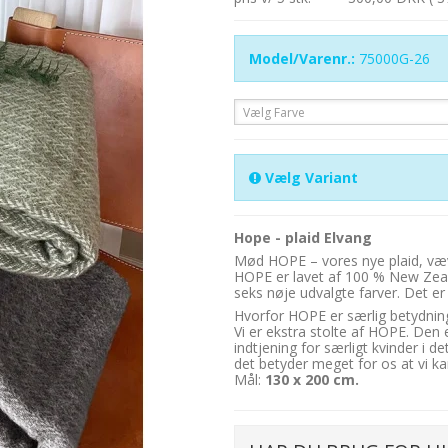
Model/Varenr.:
75000G-26
Vælg Farve
Vælg Variant
Hope - plaid Elvang
Mød HOPE – vores nye plaid, væv
HOPE er lavet af 100 % New Zeal
seks nøje udvalgte farver. Det er
Hvorfor HOPE er særlig betydning
Vi er ekstra stolte af HOPE. Den 
indtjening for særligt kvinder i d
det betyder meget for os at vi ka
Mål:
130 x 200 cm.