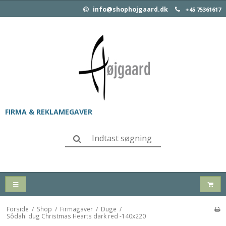
info@shophojgaard.dk
+45 75361617
FIRMA & REKLAMEGAVER
Forside
/
Shop
/
Firmagaver
/
Duge
/
Sôdahl dug Christmas Hearts dark red -140x220