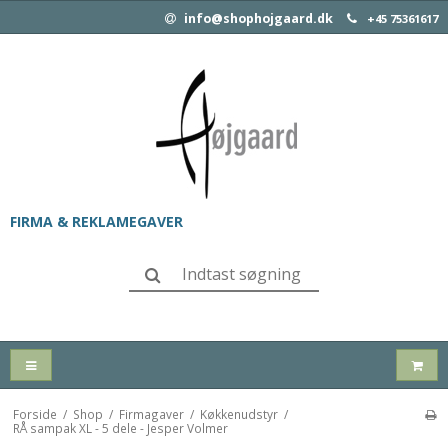
info@shophojgaard.dk
+45 75361617
FIRMA & REKLAMEGAVER
Forside
/
Shop
/
Firmagaver
/
Køkkenudstyr
/
RÅ sampak XL - 5 dele - Jesper Volmer