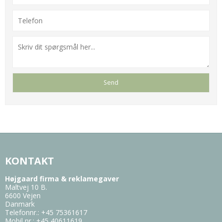
KONTAKT
Højgaard firma & reklamegaver
Maltvej 10 B.
6600 Vejen
Danmark
Telefonnr.
:
+45 75361617
Mobil nr.
:
+45 40611619