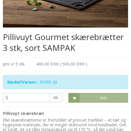
Pillivuyt Gourmet skærebrætter
3 stk, sort SAMPAK
pris v/ 5 stk.
400,00 DKK ( 500,00 DKK )
Model/Varenr.:
39395-26
stk.
Køb
Pillivuyt skærebræt
Ellé-skærebrætterne er fremstillet af presset træfiber – et tæt og
hygiejnisk materiale, der er meget skånsomt mod knivbladet. Det
er tyndt, let og tåler temperaturer op til 170 °C, så det også kan