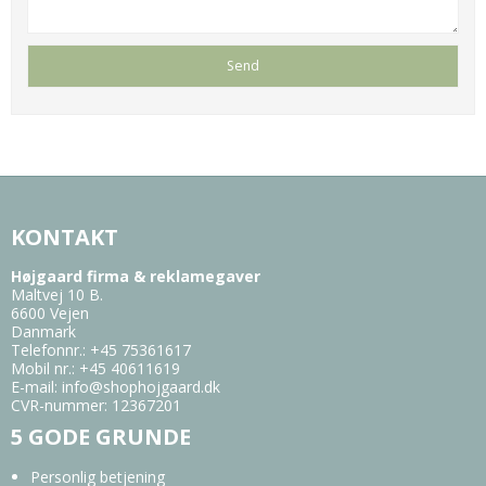
KONTAKT
Højgaard firma & reklamegaver
Maltvej 10 B.
6600 Vejen
Danmark
Telefonnr.
:
+45 75361617
Mobil nr.
:
+45 40611619
E-mail
:
info@shophojgaard.dk
CVR-nummer
:
12367201
5 GODE GRUNDE
Personlig betjening