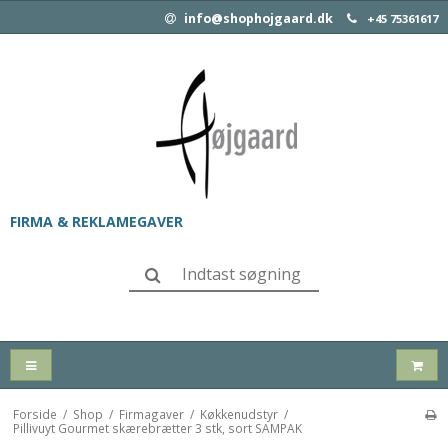
info@shophojgaard.dk
+45 75361617
FIRMA & REKLAMEGAVER
Forside
/
Shop
/
Firmagaver
/
Køkkenudstyr
/
Pillivuyt Gourmet skærebrætter 3 stk, sort SAMPAK