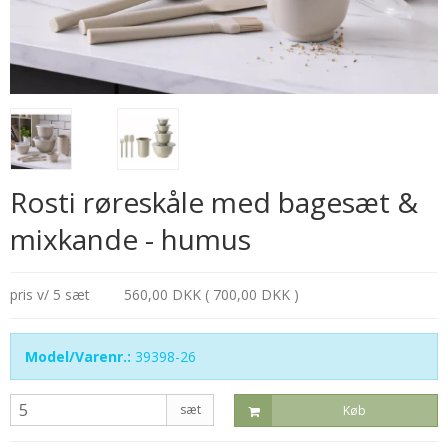
Rosti røreskåle med bagesæt &
mixkande - humus
pris v/ 5 sæt
560,00 DKK ( 700,00 DKK )
Model/Varenr.:
39398-26
sæt
Køb