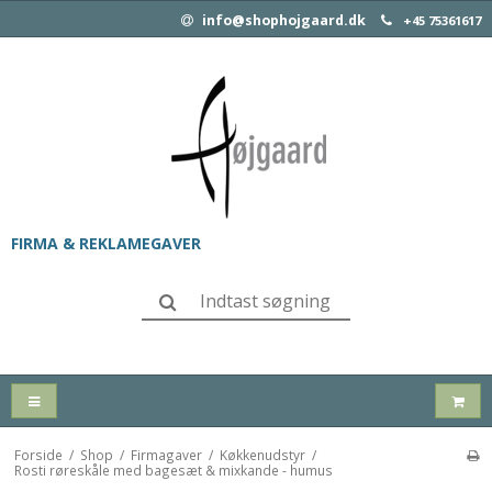
info@shophojgaard.dk
+45 75361617
FIRMA & REKLAMEGAVER
Forside
/
Shop
/
Firmagaver
/
Køkkenudstyr
/
Rosti røreskåle med bagesæt & mixkande - humus