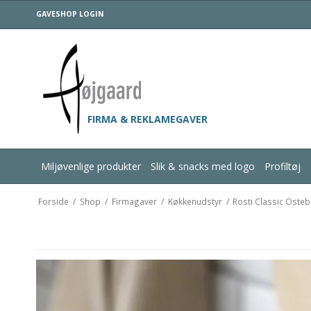
GAVESHOP LOGIN
FIRMA & REKLAMEGAVER
Miljøvenlige produkter
Slik & snacks med logo
Profiltøj
Forside
/
Shop
/
Firmagaver
/
Køkkenudstyr
/
Rosti Classic Oste