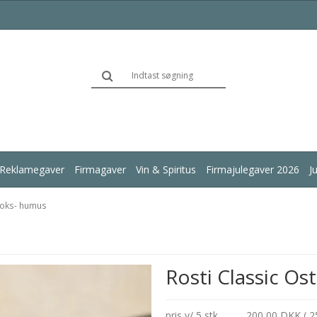
Reklamegaver
Firmagaver
Vin & Spiritus
Firmajulegaver 2026
J
boks- humus
Rosti Classic O
pris v/ 5 stk.
200,00 DKK ( 2