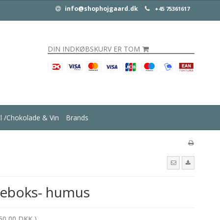
info@shophojgaard.dk
+45 75361617
DIN INDKØBSKURV ER TOM
ul /Chokolade & Vin
Brands
steboks- humus
50,00 DKK )