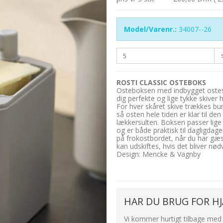
Model/Varenr.:
34007--26
ROSTI CLASSIC OSTEBOKS
Osteboksen med indbygget ostes
dig perfekte og lige tykke skiver 
For hver skåret skive trækkes b
så osten hele tiden er klar til de
lækkersulten. Boksen passer lige
og er både praktisk til dagligda
på frokostbordet, når du har gæ
kan udskiftes, hvis det bliver nød
Design: Mencke & Vagnby
HAR DU BRUG FOR HJ
Vi kommer hurtigt tilbage med 