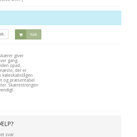
stk.
Køb
kærer giver
hver gang.
unden opad,
n næste, der er
 i køleskabslågen
gen og præsentabel
ster. Skærestrengen
vendigt.
ÆLP?
et svar.