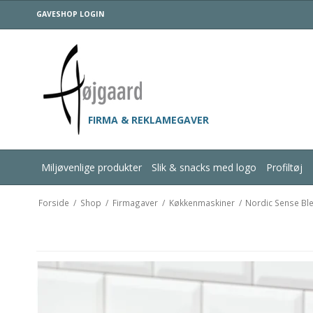
GAVESHOP LOGIN
FIRMA & REKLAMEGAVER
Miljøvenlige produkter
Slik & snacks med logo
Profiltøj
Forside
/
Shop
/
Firmagaver
/
Køkkenmaskiner
/
Nordic Sense Blen