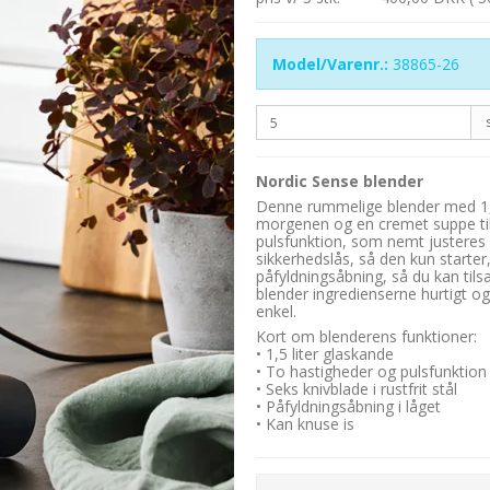
Model/Varenr.:
38865-26
Nordic Sense blender
Denne rummelige blender med 1,5
morgenen og en cremet suppe ti
pulsfunktion, som nemt justeres
sikkerhedslås, så den kun starter
påfyldningsåbning, så du kan tilsæ
blender ingredienserne hurtigt og
enkel.
Kort om blenderens funktioner:
• 1,5 liter glaskande
• To hastigheder og pulsfunktion
• Seks knivblade i rustfrit stål
• Påfyldningsåbning i låget
• Kan knuse is