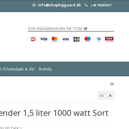
info@shophojgaard.dk
+45 75361617
DIN INDKØBSKURV ER TOM
ul /Chokolade & Vin
Brands
nder 1,5 liter 1000 watt Sort
00,00 DKK )