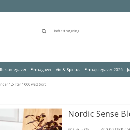
Reklamegaver
Firmagaver
Vin & Spiritus
Firmajulegaver 2026
J
der 1,5 liter 1000 watt Sort
Nordic Sense Ble
pris v/ 5 stk.
400,00 DKK ( 5