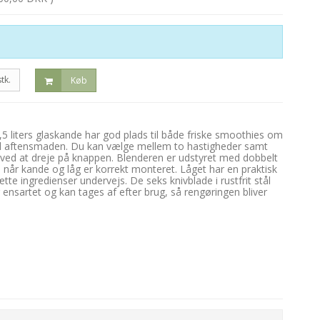
stk.
Køb
 liters glaskande har god plads til både friske smoothies om
l aftensmaden. Du kan vælge mellem to hastigheder samt
 ved at dreje på knappen. Blenderen er udstyret med dobbelt
, når kande og låg er korrekt monteret. Låget har en praktisk
tte ingredienser undervejs. De seks knivblade i rustfrit stål
 ensartet og kan tages af efter brug, så rengøringen bliver