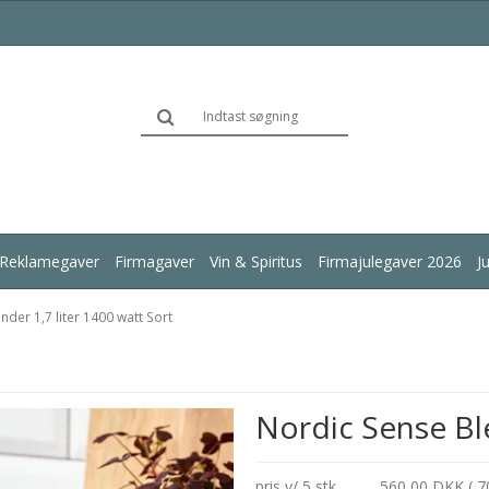
Reklamegaver
Firmagaver
Vin & Spiritus
Firmajulegaver 2026
J
der 1,7 liter 1400 watt Sort
Nordic Sense Ble
pris v/ 5 stk.
560,00 DKK ( 7