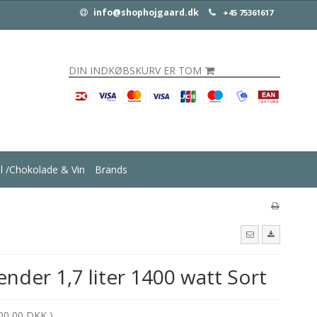
info@shophojgaard.dk
+45 75361617
DIN INDKØBSKURV ER TOM
ul /Chokolade & Vin
Brands
nder 1,7 liter 1400 watt Sort
00,00 DKK )