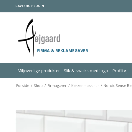
GAVESHOP LOGIN
FIRMA & REKLAMEGAVER
Miljøvenlige produkter
Slik & snacks med logo
Profiltøj
Forside
/
Shop
/
Firmagaver
/
Køkkenmaskiner
/
Nordic Sense Blen