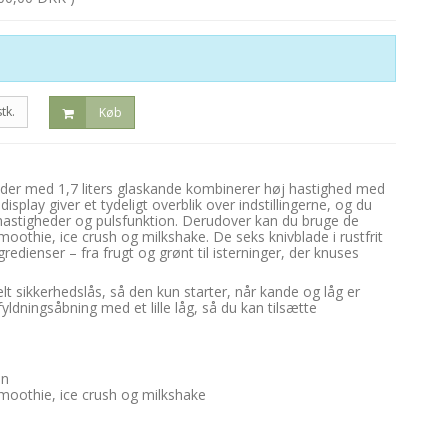
stk.
Køb
nder med 1,7 liters glaskande kombinerer høj hastighed med
isplay giver et tydeligt overblik over indstillingerne, og du
hastigheder og pulsfunktion. Derudover kan du bruge de
moothie, ice crush og milkshake. De seks knivblade i rustfrit
gredienser – fra frugt og grønt til isterninger, der knuses
t sikkerhedslås, så den kun starter, når kande og låg er
yldningsåbning med et lille låg, så du kan tilsætte
on
moothie, ice crush og milkshake