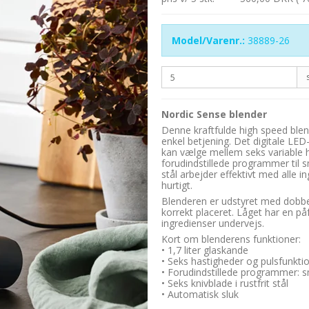
Model/Varenr.:
38889-26
Nordic Sense blender
Denne kraftfulde high speed ble
enkel betjening. Det digitale LED-d
kan vælge mellem seks variable 
forudindstillede programmer til s
stål arbejder effektivt med alle in
hurtigt.
Blenderen er udstyret med dobbel
korrekt placeret. Låget har en påf
ingredienser undervejs.
Kort om blenderens funktioner:
• 1,7 liter glaskande
• Seks hastigheder og pulsfunkti
• Forudindstillede programmer: s
• Seks knivblade i rustfrit stål
• Automatisk sluk