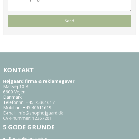
KONTAKT
Højgaard firma & reklamegaver
Maltvej 10 B.
6600 Vejen
Danmark
Telefonnr.
:
+45 75361617
Mobil nr.
:
+45 40611619
E-mail
:
info@shophojgaard.dk
CVR-nummer
:
12367201
5 GODE GRUNDE
Personlig betjening