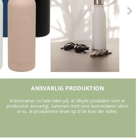
ANSVARLIG PRODUKTION
Vi bestræber os hele tiden på, at tilbyde produkter som er
produceret ansvarligt. Sammen med vore leverandører sikrer
vi os, at produkterne lever op til de krav der stilles.