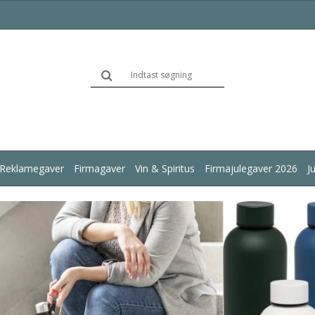
Reklamegaver
Firmagaver
Vin & Spiritus
Firmajulegaver 2026
J