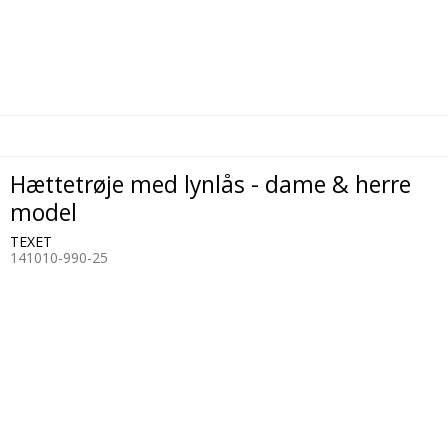
Hættetrøje med lynlås - dame & herre
model
TEXET
141010-990-25