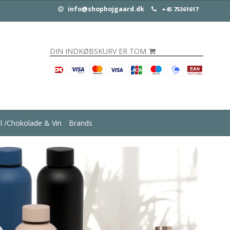
info@shophojgaard.dk
+45 75361617
DIN INDKØBSKURV ER TOM
ul /Chokolade & Vin
Brands