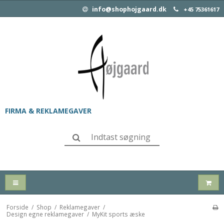
info@shophojgaard.dk
+45 75361617
FIRMA & REKLAMEGAVER
Forside
/
Shop
/
Reklamegaver
/
Design egne reklamegaver
/
MyKit sports æske