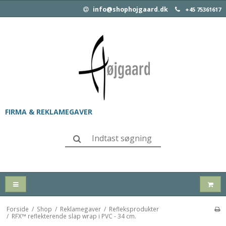
info@shophojgaard.dk
+45 75361617
FIRMA & REKLAMEGAVER
Forside
/
Shop
/
Reklamegaver
/
Refleksprodukter
/
RFX™ reflekterende slap wrap i PVC - 34 cm.