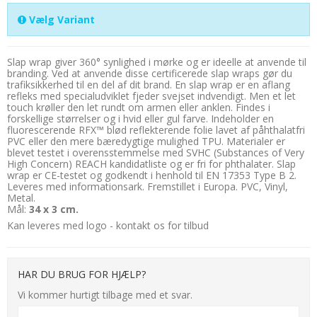
Vælg Variant
Slap wrap giver 360° synlighed i mørke og er ideelle at anvende til
branding. Ved at anvende disse certificerede slap wraps gør du
trafiksikkerhed til en del af dit brand. En slap wrap er en aflang
refleks med specialudviklet fjeder svejset indvendigt. Men et let
touch krøller den let rundt om armen eller anklen. Findes i
forskellige størrelser og i hvid eller gul farve. Indeholder en
fluorescerende RFX™ blød reflekterende folie lavet af påhthalatfri
PVC eller den mere bæredygtige mulighed TPU. Materialer er
blevet testet i overensstemmelse med SVHC (Substances of Very
High Concern) REACH kandidatliste og er fri for phthalater. Slap
wrap er CE-testet og godkendt i henhold til EN 17353 Type B 2.
Leveres med informationsark. Fremstillet i Europa. PVC, Vinyl,
Metal.
Mål:
34
x 3 cm.
Kan leveres med logo - kontakt os for tilbud
HAR DU BRUG FOR HJÆLP?
Vi kommer hurtigt tilbage med et svar.