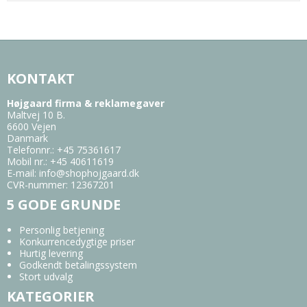
KONTAKT
Højgaard firma & reklamegaver
Maltvej 10 B.
6600 Vejen
Danmark
Telefonnr.
:
+45 75361617
Mobil nr.
:
+45 40611619
E-mail
:
info@shophojgaard.dk
CVR-nummer
:
12367201
5 GODE GRUNDE
Personlig betjening
Konkurrencedygtige priser
Hurtig levering
Godkendt betalingssystem
Stort udvalg
KATEGORIER