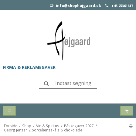
info@shophojgaard.dk
+45 75361617
FIRMA & REKLAMEGAVER
Forside
/
Shop
/
Vin & Spiritus
/
Påskegaver 2027
/
Georg Jensen 2 porcelænsskåle & chokolade