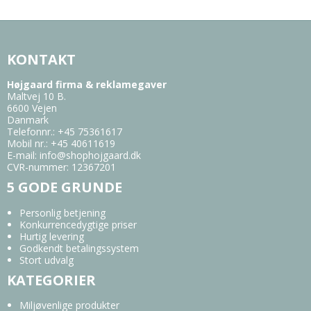
KONTAKT
Højgaard firma & reklamegaver
Maltvej 10 B.
6600 Vejen
Danmark
Telefonnr.
:
+45 75361617
Mobil nr.
:
+45 40611619
E-mail
:
info@shophojgaard.dk
CVR-nummer
:
12367201
5 GODE GRUNDE
Personlig betjening
Konkurrencedygtige priser
Hurtig levering
Godkendt betalingssystem
Stort udvalg
KATEGORIER
Miljøvenlige produkter