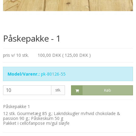
Påskepakke - 1
pris v/ 10 stk.
100,00 DKK ( 125,00 DKK )
Model/Varenr.:
pk-80126-55
stk.
Køb
Påskepakke 1
12 stk. Gourmetæg 85 g.; Lakridskugler m/hvid chokolade &
passion 90 g.; Påskeskum 50 g
Pakket i cellofanpose m/gul sløjfe