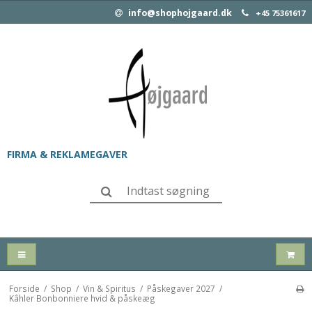
info@shophojgaard.dk
+45 75361617
FIRMA & REKLAMEGAVER
Forside
/
Shop
/
Vin & Spiritus
/
Påskegaver 2027
/
Kâhler Bonbonniere hvid & påskeæg