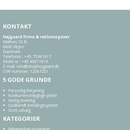
KONTAKT
Højgaard firma & reklamegaver
Maltvej 10 B.
6600 Vejen
Danmark
Telefonnr.
:
+45 75361617
Mobil nr.
:
+45 40611619
E-mail
:
info@shophojgaard.dk
CVR-nummer
:
12367201
5 GODE GRUNDE
Personlig betjening
Konkurrencedygtige priser
Hurtig levering
Godkendt betalingssystem
Stort udvalg
KATEGORIER
Miljøvenlige produkter