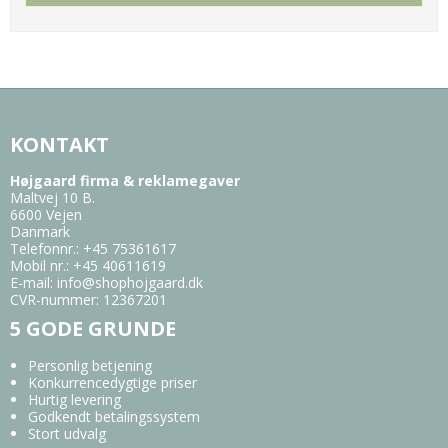
KONTAKT
Højgaard firma & reklamegaver
Maltvej 10 B.
6600 Vejen
Danmark
Telefonnr.
:
+45 75361617
Mobil nr.
:
+45 40611619
E-mail
:
info@shophojgaard.dk
CVR-nummer
:
12367201
5 GODE GRUNDE
Personlig betjening
Konkurrencedygtige priser
Hurtig levering
Godkendt betalingssystem
Stort udvalg