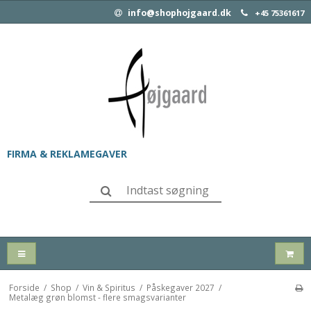
info@shophojgaard.dk
+45 75361617
FIRMA & REKLAMEGAVER
Forside
/
Shop
/
Vin & Spiritus
/
Påskegaver 2027
/
Metalæg grøn blomst - flere smagsvarianter