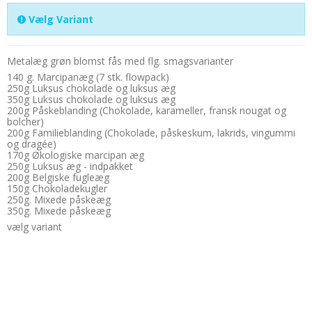
Vælg Variant
Metalæg grøn blomst fås med flg. smagsvarianter
140 g. Marcipanæg (7 stk. flowpack)
250g Luksus chokolade og luksus æg
350g Luksus chokolade og luksus æg
200g Påskeblanding (Chokolade, karameller, fransk nougat og
bolcher)
200g Familieblanding (Chokolade, påskeskum, lakrids, vingummi
og dragée)
170g Økologiske marcipan æg
250g Luksus æg - indpakket
200g Belgiske fugleæg
150g Chokoladekugler
250g. Mixede påskeæg
350g. Mixede påskeæg
vælg variant