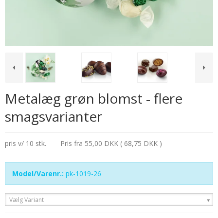
Metalæg grøn blomst - flere
smagsvarianter
pris v/ 10 stk.
Pris fra
55,00 DKK ( 68,75 DKK )
Model/Varenr.:
pk-1019-26
Vælg Variant