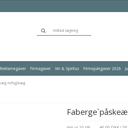
Reklamegaver
Firmagaver
Vin & Spiritus
Firmajulegaver 2026
J
keæg m/fugleæg
Faberge`påskeæ
pris v/ 10 stk.
40,00 DKK ( 50