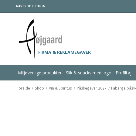
GAVESHOP LOGIN
FIRMA & REKLAMEGAVER
Miljøvenlige produkter
Slik & snacks med logo
Profiltøj
Forside
/
Shop
/
Vin & Spiritus
/
Påskegaver 2027
/
Faberge`pås