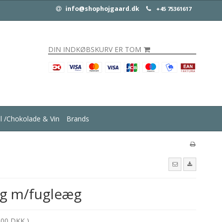
info@shophojgaard.dk
+45 75361617
DIN INDKØBSKURV ER TOM
ul /Chokolade & Vin
Brands
g m/fugleæg
,00 DKK )