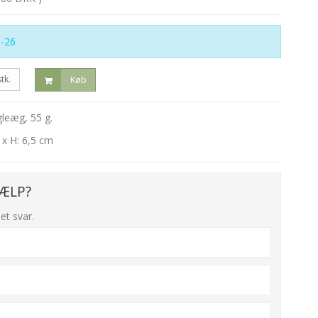
-26
stk.
Køb
leæg, 55 g.
 x H: 6,5 cm
ÆLP?
et svar.