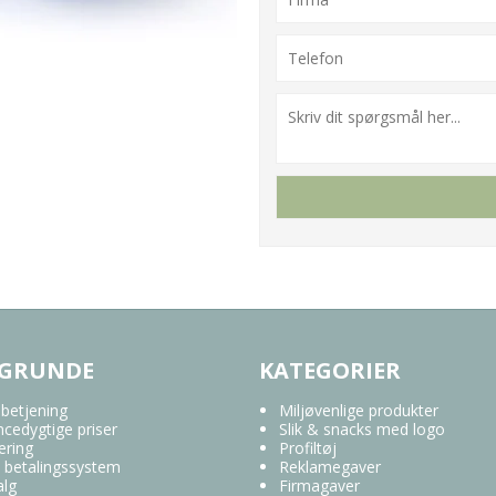
 GRUNDE
KATEGORIER
 betjening
Miljøvenlige produkter
cedygtige priser
Slik & snacks med logo
ering
Profiltøj
 betalingssystem
Reklamegaver
alg
Firmagaver