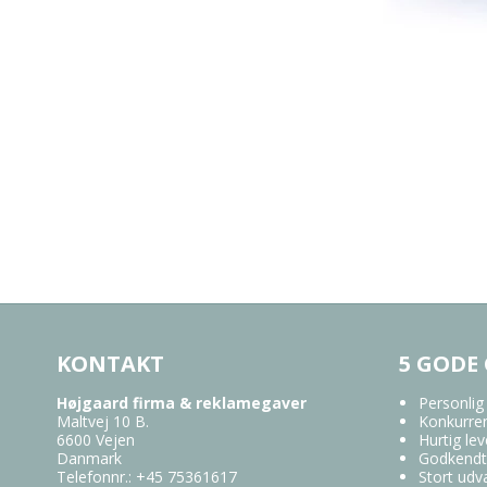
KONTAKT
5 GODE
Højgaard firma & reklamegaver
Personlig
Maltvej 10 B.
Konkurren
6600 Vejen
Hurtig lev
Danmark
Godkendt
Telefonnr.
:
+45 75361617
Stort udv