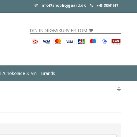
info@shophojgaard.dk
+45 75361617
DIN INDKØBSKURV ER TOM
ul /Chokolade & Vin
Brands