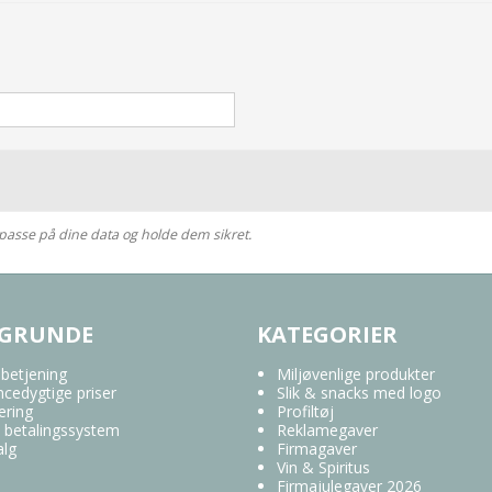
at passe på dine data og holde dem sikret.
 GRUNDE
KATEGORIER
 betjening
Miljøvenlige produkter
cedygtige priser
Slik & snacks med logo
ering
Profiltøj
 betalingssystem
Reklamegaver
alg
Firmagaver
Vin & Spiritus
Firmajulegaver 2026