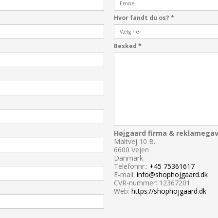
Hvor fandt du os?
*
Besked
*
Højgaard firma & reklamega
Maltvej 10 B.
6600 Vejen
Danmark
Telefonnr.:
+45 75361617
E-mail:
info@shophojgaard.dk
CVR-nummer: 12367201
Web:
https://shophojgaard.dk