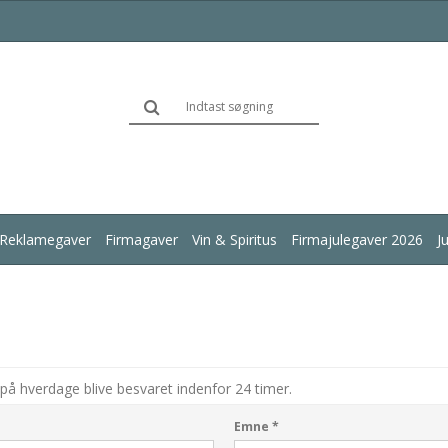
Reklamegaver
Firmagaver
Vin & Spiritus
Firmajulegaver 2026
J
på hverdage blive besvaret indenfor 24 timer.
Emne
*