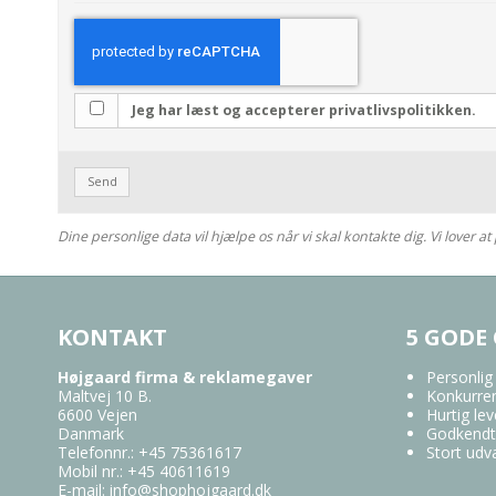
Jeg har læst og accepterer privatlivspolitikken.
Send
Dine personlige data vil hjælpe os når vi skal kontakte dig. Vi lover 
KONTAKT
5 GODE
Højgaard firma & reklamegaver
Personlig
Maltvej 10 B.
Konkurren
6600 Vejen
Hurtig lev
Danmark
Godkendt
Telefonnr.
:
+45 75361617
Stort udv
Mobil nr.
:
+45 40611619
E-mail
:
info@shophojgaard.dk