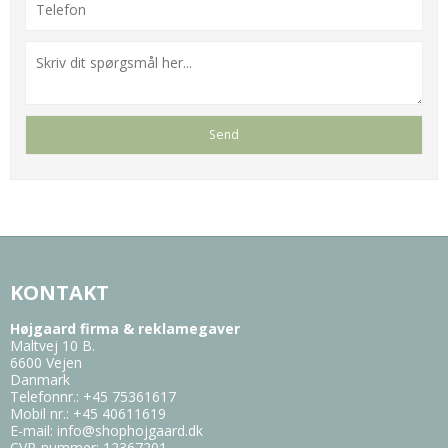
KONTAKT
Højgaard firma & reklamegaver
Maltvej 10 B.
6600 Vejen
Danmark
Telefonnr.
:
+45 75361617
Mobil nr.
:
+45 40611619
E-mail
:
info@shophojgaard.dk
CVR-nummer
:
12367201