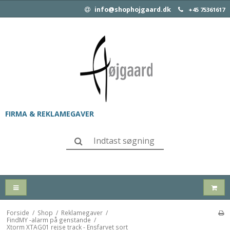
info@shophojgaard.dk
+45 75361617
FIRMA & REKLAMEGAVER
Forside
/
Shop
/
Reklamegaver
/
FindMY -alarm på genstande
/
Xtorm XTAG01 rejse track - Ensfarvet sort